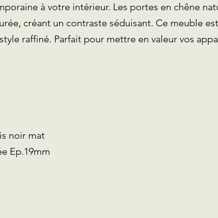
oraine à votre intérieur. Les portes en chêne natu
turée, créant un contraste séduisant. Ce meuble es
style raffiné. Parfait pour mettre en valeur vos appa
s noir mat
urée Ep.19mm
Anthony Carbo
0621447804
ac.cuisines@outlook.com