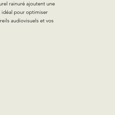
rel rainuré ajoutent une
t idéal pour optimiser
reils audiovisuels et vos
Mentions légales
CGV